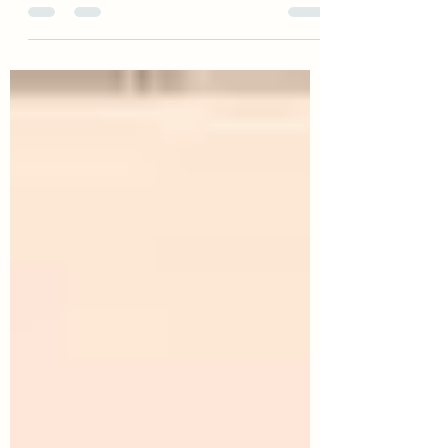
Syrië, wordt al generaties lang traditionele
olijfzeep gemaakt. Ooit beschreven als "de
Parel van...