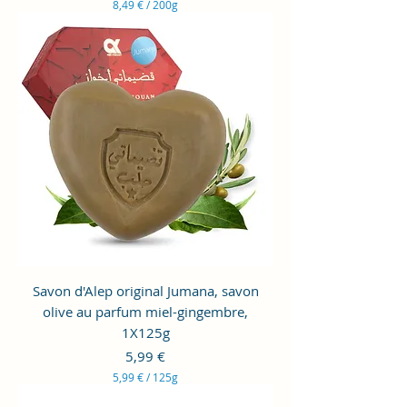
8,49 €
/
200g
8
,
4
9
€
p
a
r
2
0
0
G
r
a
m
m
e
s
Savon d'Alep original Jumana, savon
olive au parfum miel-gingembre,
1X125g
Prix
5,99 €
5,99 €
/
125g
5
,