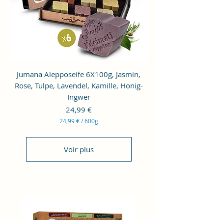
4
2
0
G
r
a
m
m
e
Jumana Alepposeife 6X100g, Jasmin,
s
Rose, Tulpe, Lavendel, Kamille, Honig-
Ingwer
Prix
24,99 €
24,99 €
/
600g
2
4
,
Voir plus
9
9
€
p
a
r
6
0