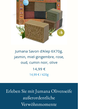
0
G
r
a
m
m
e
s
Jumana Savon d'Alep 6X70g,
Jumana Alepposeife 6
jasmin, miel-gingembre, rose,
Jasmin, Rose, Tulpe, La
oud, cumin noir, olive
Kamille, Honig-Ing
Prix
14,99 €
14,99 €
/
420g
1
4
,
Erleben Sie mit Jumana Olivenseife
9
9
außerordentliche
€
Verwöhnmomente
p