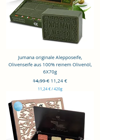
a
r
4
2
0
G
r
a
m
m
e
Jumana originale Alepposeife,
s
Olivenseife aus 100% reinem Olivenöl,
6X70g
Prix original
Prix promotionnel
14,99 €
11,24 €
11,24 €
/
420g
1
1
,
2
4
€
p
a
r