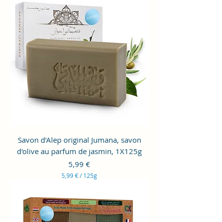
9
9
€
p
a
r
1
2
5
G
r
a
m
m
e
s
Savon d'Alep original Jumana, savon
d'olive au parfum de jasmin, 1X125g
Prix
5,99 €
5,99 €
/
125g
5
,
9
9