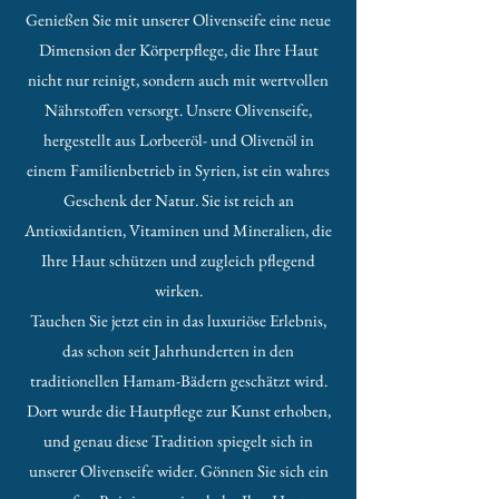
a
Genießen Sie mit unserer Olivenseife eine neue
r
4
Dimension der Körperpflege, die Ihre Haut
2
0
nicht nur reinigt, sondern auch mit wertvollen
G
Nährstoffen versorgt. Unsere Olivenseife,
r
a
hergestellt aus Lorbeeröl- und Olivenöl in
m
m
einem Familienbetrieb in Syrien, ist ein wahres
e
Geschenk der Natur. Sie ist reich an
s
Antioxidantien, Vitaminen und Mineralien, die
Ihre Haut schützen und zugleich pflegend
wirken.
Tauchen Sie jetzt ein in das luxuriöse Erlebnis,
das schon seit Jahrhunderten in den
traditionellen Hamam-Bädern geschätzt wird.
Dort wurde die Hautpflege zur Kunst erhoben,
und genau diese Tradition spiegelt sich in
unserer Olivenseife wider. Gönnen Sie sich ein