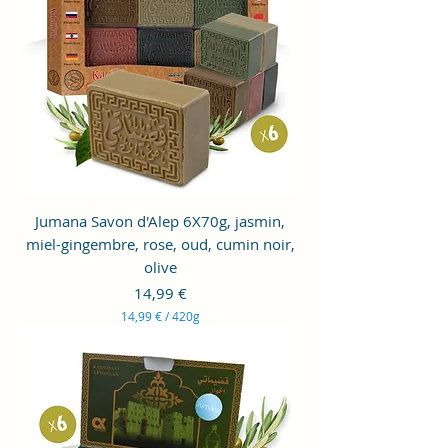
€
p
a
r
1
2
5
G
r
a
m
m
e
s
Jumana Savon d'Alep 6X70g, jasmin,
miel-gingembre, rose, oud, cumin noir,
olive
Prix
14,99 €
14,99 €
/
420g
1
4
,
9
9
€
p