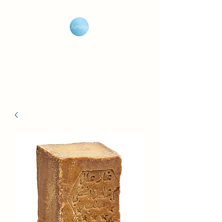
Jumana Olivenseife
Genieße die Duftreise