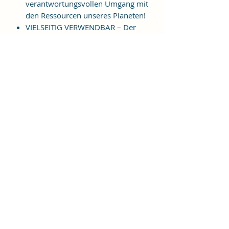
verantwortungsvollen Umgang mit
den Ressourcen unseres Planeten!
VIELSEITIG VERWENDBAR – Der
neutrale Geruch ermöglicht neben
einem angenehmen und
vitalisierenden Duscherlebnis die
Verwendung als Körperseife,
Haarwaschseife, Handseife und
Rasierseife. Die Seife kann auch
zum Waschen von Kleidung
genutzt werden!
VERSCHIEDENE DÜFTE UND
FORMEN ERHÄLTLICH – Wir von
Jumana stehen in direktem
Kontakt mit dem Hersteller in
Aleppo und verfügen über ein
großes Sortiment. Eine individuelle
Gestaltung ist möglich. Sprechen
Sie uns an, wir beraten Sie gerne!