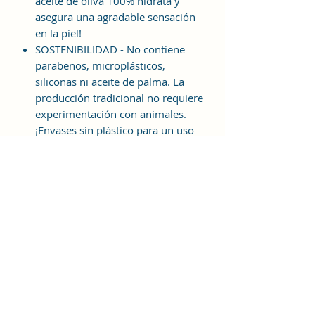
aceite de oliva 100% hidrata y
asegura una agradable sensación
en la piel!
SOSTENIBILIDAD - No contiene
parabenos, microplásticos,
siliconas ni aceite de palma. La
producción tradicional no requiere
experimentación con animales.
¡Envases sin plástico para un uso
responsable de los recursos de
nuestro planeta!
VERSÁTIL: el olor neutro permite
una experiencia de ducha
placentera y revitalizante, así
como su uso como jabón para el
cuerpo, jabón para el cabello,
jabón para las manos y jabón para
afeitar. ¡El jabón también se puede
usar para lavar la ropa!
DIFERENTES FRAGANCIAS Y