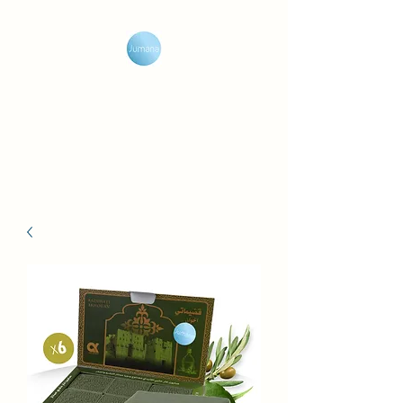
Jumana Jabón de Oliva
Disfruta del viaje de la
fragancia