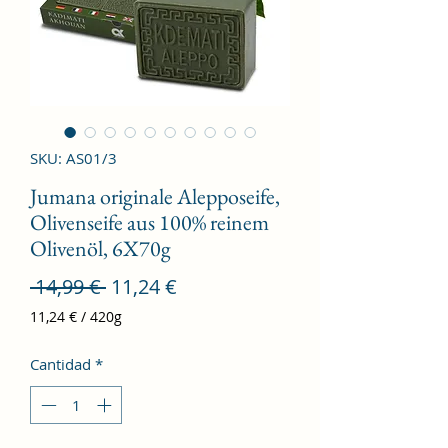
SKU: AS01/3
Jumana originale Alepposeife,
Olivenseife aus 100% reinem
Olivenöl, 6X70g
Precio
Precio
 14,99 € 
11,24 €
de
11,24 €
/
420g
11,24 €
oferta
por
Cantidad
*
420
Gramos